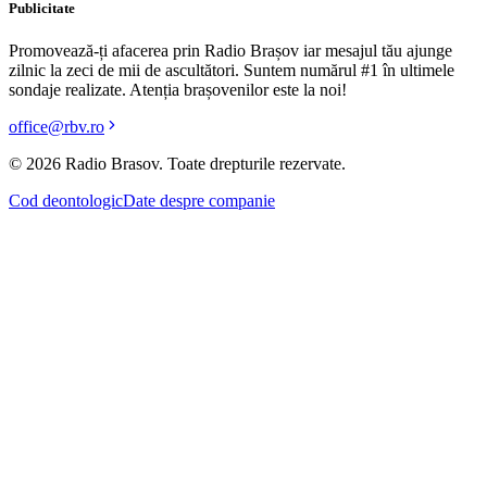
Publicitate
Promovează-ți afacerea prin Radio Brașov iar mesajul tău ajunge
zilnic la zeci de mii de ascultători. Suntem numărul #1 în ultimele
sondaje realizate. Atenția brașovenilor este la noi!
office@rbv.ro
©
2026
Radio Brasov. Toate drepturile rezervate.
Cod deontologic
Date despre companie