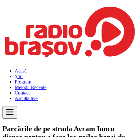
Acasă
Știri
Program
Melodii Recente
Contact
Ascultă live
Parcările de pe strada Avram Iancu
dispar pentru a face loc noilor benzi de