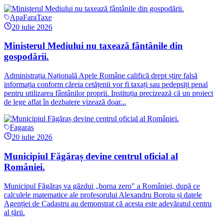
ApaFaraTaxe
20 iulie 2026
Ministerul Mediului nu taxează fântânile din
gospodării.
Administrația Națională Apele Române califică drept știre falsă
informația conform căreia cetățenii vor fi taxați sau pedepsiți penal
pentru utilizarea fântânilor proprii. Instituția precizează că un proiect
de lege aflat în dezbatere vizează doar...
Fagaras
20 iulie 2026
Municipiul Făgăraș devine centrul oficial al
României.
Municipul Făgăraș va găzdui „borna zero" a României, după ce
calculele matematice ale profesorului Alexandru Boroiu și datele
Agenției de Cadastru au demonstrat că acesta este adevăratul centru
al țării.