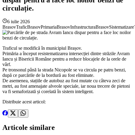
circulație.
6 iulie 2026
Brasov
TraficBrasov
PrimariaBrasov
InfrastructuraBrasov
Sistematizare
Traficul se modifică în municipiul Brașov.
Primăria a început resistematizarea intersecției dintre străzile Avram
Iancu și Bisericii Române pentru a reduce blocajele de la orele de
vârf.
Pe tronsonul până la strada Nicopole se va circula pe patru benzi,
după ce parcările de la bordură au fost eliminate.
De asemenea, stațiile de autobuz au fost mutate cu câteva zeci de
metri, au fost amenajate alveole speciale, iar noua trecere de pietoni
va fi semaforizată și corelată în sistem inteligent.
Distribuie acest articol:
Articole
similare