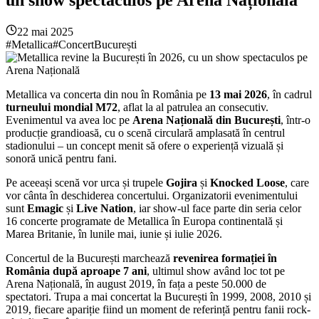
22 mai 2025
#Metallica
#ConcertBucurești
Metallica va concerta din nou în România pe
13 mai 2026
, în cadrul
turneului mondial M72
, aflat la al patrulea an consecutiv.
Evenimentul va avea loc pe
Arena Națională din București
, într-o
producție grandioasă, cu o scenă circulară amplasată în centrul
stadionului – un concept menit să ofere o experiență vizuală și
sonoră unică pentru fani.
Pe aceeași scenă vor urca și trupele
Gojira
și
Knocked Loose
, care
vor cânta în deschiderea concertului. Organizatorii evenimentului
sunt
Emagic
și
Live Nation
, iar show-ul face parte din seria celor
16 concerte programate de Metallica în Europa continentală și
Marea Britanie, în lunile mai, iunie și iulie 2026.
Concertul de la București marchează
revenirea formației în
România după aproape 7 ani
, ultimul show având loc tot pe
Arena Națională, în august 2019, în fața a peste 50.000 de
spectatori. Trupa a mai concertat la București în 1999, 2008, 2010 și
2019, fiecare apariție fiind un moment de referință pentru fanii rock-