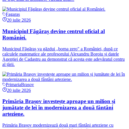
Fagaras
20 iulie 2026
Municipiul Făgăraș devine centrul oficial al
României.
Municipul Făgăraș va găzdui „borna zero" a României, după ce
calculele matematice ale profesorului Alexandru Boroiu și datele
Agenției de Cadastru au demonstrat că acesta este adevăratul centru
al țării.
PrimariaBrasov
20 iulie 2026
Primăria Brașov investește aproape un milion și
jumătate de lei în modernizarea a două fântâni
arteziene.
Primăria Brașov modernizează două mari fântâni arteziene cu