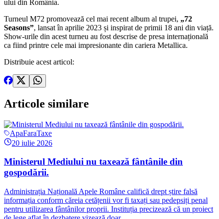
ului din România.
Turneul M72 promovează cel mai recent album al trupei,
„72
Seasons”
, lansat în aprilie 2023 și inspirat de primii 18 ani din viață.
Show-urile din acest turneu au fost descrise de presa internațională
ca fiind printre cele mai impresionante din cariera Metallica.
Distribuie acest articol:
Articole
similare
ApaFaraTaxe
20 iulie 2026
Ministerul Mediului nu taxează fântânile din
gospodării.
Administrația Națională Apele Române califică drept știre falsă
informația conform căreia cetățenii vor fi taxați sau pedepsiți penal
pentru utilizarea fântânilor proprii. Instituția precizează că un proiect
de lege aflat în dezbatere vizează doar...