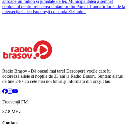
aproape un milion și jumătate de lei. Municipalitatea a semnat
contractul pentru refacerea fântânilor din Parcul Trandafirilor și de la
intersecția Calea București cu strada Zizinului.
Radio Brașov - Dă orașul mai tare! Descoperă vocile care îți
colorează zilele și nopțile de 33 ani la Radio Brașov. Suntem alături
de tine 24/7 cu cele mai noi hituri și informații din orașul tău.
Frecvență FM
87.8 MHz
Contact