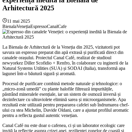
Arhitectură 2025
11 mai 2025
BienalaVeneția
Espresso
CanalCafe
La Bienala de Arhitectură de la Veneția din 2025, vizitatorii pot
savura un espresso preparat din apă extrasă și purificată direct din
canalele orașului.
Proiectul Canal Café, realizat de studioul
newyorkez Diller Scofidio + Renfro, în colaborare cu inginerii de la
Natural Systems Utilities (SUA) și SODAI (Italia), transformă apa
lagunei într-o băutură sigură și aromată.
Procesul de purificare combină metode naturale și tehnologice: o
„micro-zonă umedă” cu plante halofile filtrează impuritățile,
păstrând mineralele esențiale, iar un sistem de osmoză inversă și
dezinfectare cu ultraviolete elimină sarea și microorganismele.
Apa
rezultată este utilizată pentru prepararea cafelei sub îndrumarea chef-
ului cu stea Michelin, Davide Oldani, care a ajustat profilul aromatic
pentru a reflecta gustul autentic venețian.
Canal Café nu este doar o cafenea, ci și un laborator ecologic care
invită la reflecție asupra crizei apei, rezilienței zonelor de coastă și