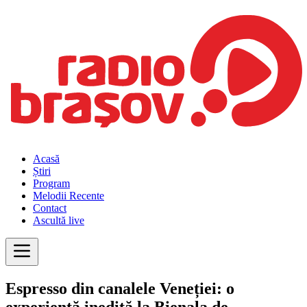
Acasă
Știri
Program
Melodii Recente
Contact
Ascultă live
Espresso din canalele Veneției: o
experiență inedită la Bienala de