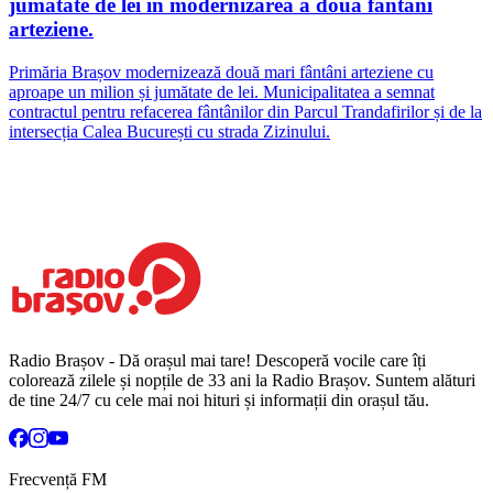
jumătate de lei în modernizarea a două fântâni
arteziene.
Primăria Brașov modernizează două mari fântâni arteziene cu
aproape un milion și jumătate de lei. Municipalitatea a semnat
contractul pentru refacerea fântânilor din Parcul Trandafirilor și de la
intersecția Calea București cu strada Zizinului.
Radio Brașov - Dă orașul mai tare! Descoperă vocile care îți
colorează zilele și nopțile de 33 ani la Radio Brașov. Suntem alături
de tine 24/7 cu cele mai noi hituri și informații din orașul tău.
Frecvență FM