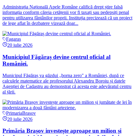
Administrația Națională Apele Române califică drept știre falsă
informația conform căreia cetățenii vor fi taxați sau pedepsiți penal
pentru utilizarea fântânilor proprii. Instituția precizează că un proiect
de lege aflat în dezbatere vizează doar...
Fagaras
20 iulie 2026
Municipiul Făgăraș devine centrul oficial al
României.
Municipul Făgăraș va găzdui „borna zero" a României, după ce
calculele matematice ale profesorului Alexandru Boroiu și datele
Agenției de Cadastru au demonstrat că acesta este adevăratul centru
al țării.
PrimariaBrasov
20 iulie 2026
Primăria Brașov investește aproape un milion și