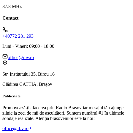
87.8 MHz
Contact
+40772 281 293
Luni - Vineri: 09:00 - 18:00
office@rbv.ro
Str. Institutului 35, Birou 16
Clădirea CATTIA, Brașov
Publicitate
Promovează-ți afacerea prin Radio Brașov iar mesajul tău ajunge
zilnic la zeci de mii de ascultători. Suntem numărul #1 în ultimele
sondaje realizate. Atenția brașovenilor este la noi!
office@rbv.ro