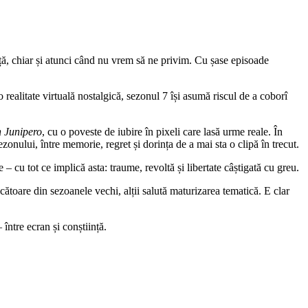
ață, chiar și atunci când nu vrem să ne privim. Cu șase episoade
realitate virtuală nostalgică, sezonul 7 își asumă riscul de a coborî
 Junipero
, cu o poveste de iubire în pixeli care lasă urme reale. În
zonului, între memorie, regret și dorința de a mai sta o clipă în trecut.
e – cu tot ce implică asta: traume, revoltă și libertate câștigată cu greu.
cătoare din sezoanele vechi, alții salută maturizarea tematică. E clar
între ecran și conștiință.