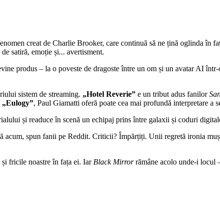
-fenomen creat de Charlie Brooker, care continuă să ne țină oglinda în f
 de satiră, emoție și... avertisment.
ine produs – la o poveste de dragoste între un om și un avatar AI într-o 
riului sistem de streaming.
„Hotel Reverie”
e un tribut adus fanilor
San
n
„Eulogy”
, Paul Giamatti oferă poate cea mai profundă interpretare a se
rialului și readuce în scenă un echipaj prins între galaxii și coduri digital
 acum, spun fanii pe Reddit. Criticii? Împărțiți. Unii regretă ironia muș
i fricile noastre în fața ei. Iar
Black Mirror
rămâne acolo unde-i locul – 