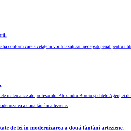
ii.
ia conform căreia cetățenii vor fi taxați sau pedepsiți penal pentru utiliz
.
e matematice ale profesorului Alexandru Boroiu și datele Agenției de Ca
ate de lei în modernizarea a două fântâni arteziene.