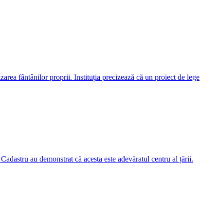
area fântânilor proprii. Instituția precizează că un proiect de lege
dastru au demonstrat că acesta este adevăratul centru al țării.