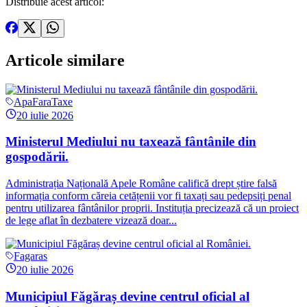
Distribuie acest articol:
Articole
similare
ApaFaraTaxe
20 iulie 2026
Ministerul Mediului nu taxează fântânile din
gospodării.
Administrația Națională Apele Române califică drept știre falsă
informația conform căreia cetățenii vor fi taxați sau pedepsiți penal
pentru utilizarea fântânilor proprii. Instituția precizează că un proiect
de lege aflat în dezbatere vizează doar...
Fagaras
20 iulie 2026
Municipiul Făgăraș devine centrul oficial al