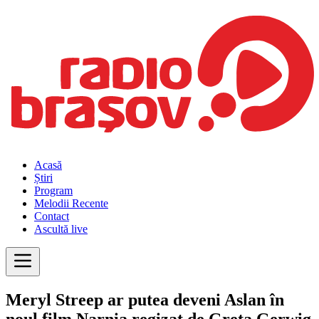
Acasă
Știri
Program
Melodii Recente
Contact
Ascultă live
Meryl Streep ar putea deveni Aslan în
noul film Narnia regizat de Greta Gerwig