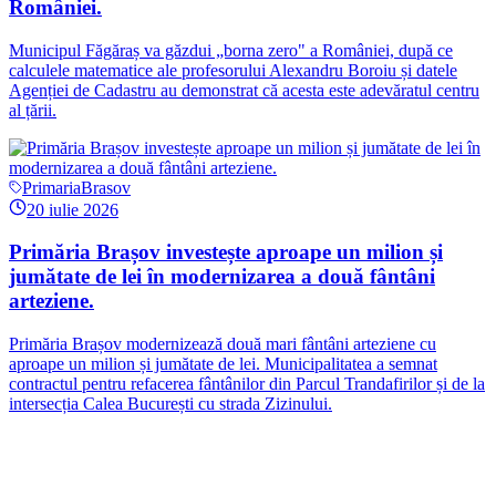
României.
Municipul Făgăraș va găzdui „borna zero" a României, după ce
calculele matematice ale profesorului Alexandru Boroiu și datele
Agenției de Cadastru au demonstrat că acesta este adevăratul centru
al țării.
PrimariaBrasov
20 iulie 2026
Primăria Brașov investește aproape un milion și
jumătate de lei în modernizarea a două fântâni
arteziene.
Primăria Brașov modernizează două mari fântâni arteziene cu
aproape un milion și jumătate de lei. Municipalitatea a semnat
contractul pentru refacerea fântânilor din Parcul Trandafirilor și de la
intersecția Calea București cu strada Zizinului.