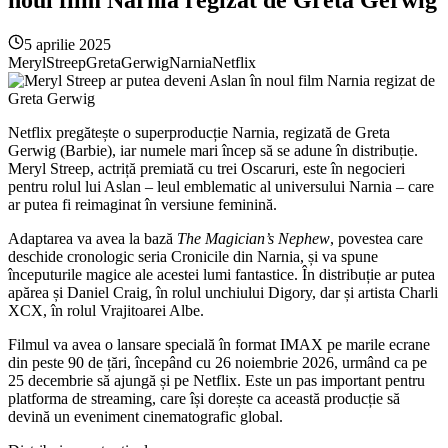
5 aprilie 2025
MerylStreep
GretaGerwig
Narnia
Netflix
Netflix pregătește o superproducție Narnia, regizată de Greta
Gerwig (Barbie), iar numele mari încep să se adune în distribuție.
Meryl Streep, actriță premiată cu trei Oscaruri, este în negocieri
pentru rolul lui Aslan – leul emblematic al universului Narnia – care
ar putea fi reimaginat în versiune feminină.
Adaptarea va avea la bază
The Magician’s Nephew
, povestea care
deschide cronologic seria Cronicile din Narnia, și va spune
începuturile magice ale acestei lumi fantastice. În distribuție ar putea
apărea și Daniel Craig, în rolul unchiului Digory, dar și artista Charli
XCX, în rolul Vrajitoarei Albe.
Filmul va avea o lansare specială în format IMAX pe marile ecrane
din peste 90 de țări, începând cu 26 noiembrie 2026, urmând ca pe
25 decembrie să ajungă și pe Netflix. Este un pas important pentru
platforma de streaming, care își dorește ca această producție să
devină un eveniment cinematografic global.